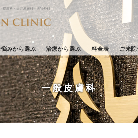
・皮膚科・美容皮膚科・美容外科
お悩みから選ぶ
治療から選ぶ
料金表
ご来院
Problem
Treatment
Price List
For V
一般皮膚科