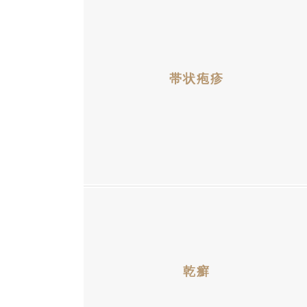
帯状疱疹
乾癬