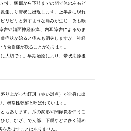
気です。頭部から下肢までの間で体の左右ど
多数集まり帯状に出現します。上半身に現れ
。ピリピリと刺すような痛みが生じ、夜も眠
障害や顔面神経麻痺、内耳障害によるめま
皮膚症状が治ると痛みも消失しますが、神経
いう合併症が残ることがあります。
常に大切です。早期治療により、帯状疱疹後
な盛り上がった紅斑（赤い斑点）が全身に出
り、尋常性乾癬と呼ばれています。
こともあります。爪の変形や関節炎を伴うこ
、ひじ、ひざ、でん部、下腿などに多く認め
害を及ぼすことはありません。