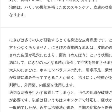
治療は、バリアの機能を補うためのスキンケア、皮膚の炎
なります。
にきびは多くの人が経験するとても身近な皮膚疾患です。
方も少なくありません。にきびの直接的な原因は、皮脂の
された皮脂が毛穴にたまり、面皰（めんぽう）という状態
源にして、にきびの元となる菌が増殖して症状を悪化させま
大人のにきびは、ホルモンバランスの乱れ、睡眠不足、紫
が複雑に絡み合ってできることが多く、治りにくい特徴が
判断し、外用薬、内服薬を使用します。
適切な治療を行わず放置してしまうと、毛包の組織が破壊
が必要です。以前は軽いうちはスキンケアで対応し、症状
一般的でしたが、近年は治療法が進み、早期の症状から医