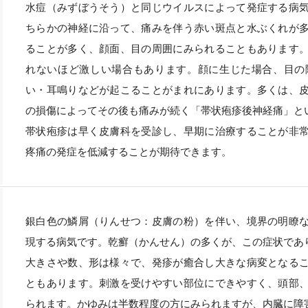
水痘（みずぼうそう）と同じウイルスによって発症する病
ちらかの神経に沿って、痛みを伴う赤い斑点と水ぶくれが
ることが多く、顔面、目の周囲にみられることもあります
れないほど激しい場合もあります。顔に生じた場合、目の
い・耳鳴りなどが起こることがまれにあります。多くは、
の損傷によってその後も痛みが続く「帯状疱疹後神経痛」と
帯状疱疹は早く皮膚科を受診し、早期に治療することが非
疼痛の発症を低減することが期待できます。
銀白色の鱗屑（りんせつ：皮膚の粉）を伴い、境界の明瞭
現する病気です。乾癬（かんせん）の多くが、この症状であ
大きさや数、形は様々で、発疹が癒合し大きな病変となる
ともあります。刺激を受けやすい部位にできやすく、頭部
られます。かゆみは半数程度の方にみられますが、内臓に障