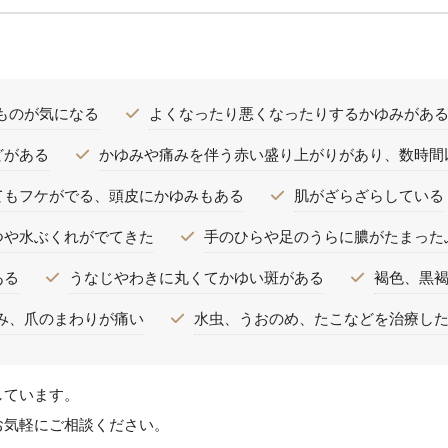
ものが気になる
よくなったり悪くなったりするかゆみがあ
どがある
かゆみや痛みを伴う赤い盛り上がりがあり、数時間
てもフケがでる、頭皮にかゆみもある
肌がざらざらしている
つや水ぶくれがでてきた
手のひらや足のうらに膿がたまった
ある
うなじやわきに丸くてかゆい斑がある
褐色、黒
み、爪のまわりが痛い
水虫、うおのめ、たこなどを治療し
しています。
お気軽にご相談ください。