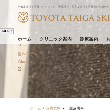
一般皮膚科｜豊田たいが皮フ科・形成外科・美容皮膚科｜豊田市の形成外科
MENU
ホーム
クリニック案内
診療案内
Home
Clinic
Medical
WEB予約
Instagram
LINE
ホーム
診療案内
一般皮膚科