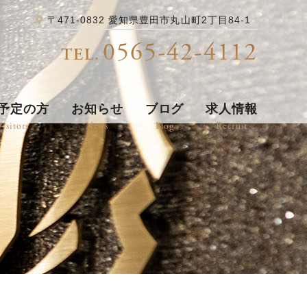
〒471-0832 愛知県豊田市丸山町2丁目84-1
0565-42-4112
TEL.
予定の方
お知らせ
ブログ
求人情報
isitors
News
Blog
Recruit