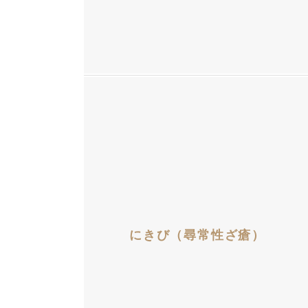
にきび（尋常性ざ瘡）