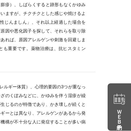
（膨疹）、しばらくすると跡形もなくかゆみ
伴いますが、チクチクとした感じや焼けるよ
急性じんましん」、それ以上経過した場合を
ず原因や悪化因子を探して、それらを取り除
であれば、原因アレルゲンや刺激を回避しま
とも重要です。薬物治療は、抗ヒスタミン
レルギー体質）、心理的要因の3つが重なっ
ひざのくぼみなどに、かゆみを伴う湿疹が繰
が生じるのが特徴であり、かき壊しが続くと
ＷＥＢ予約
ルギーとは異なり、アレルゲンがあるから発
ア機構が不十分な人に発症することが多い病