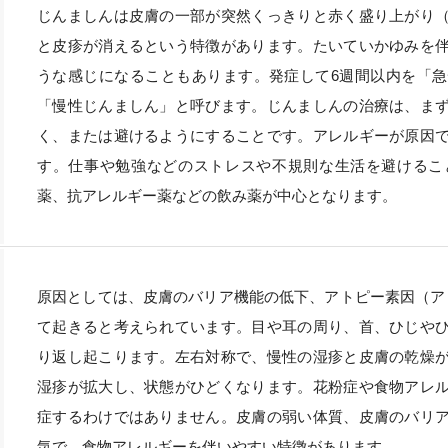
じんましんは皮膚の一部が突然くっきりと赤く盛り上がり
と皮疹が消えるという特徴があります。たいていかゆみを
うな感じになることもあります。発症して6週間以内を「
「慢性じんましん」と呼びます。じんましんの治療は、ま
く、または避けるようにすることです。アレルギーが原因
す。仕事や勉強などのストレスや不規則な生活を避けるこ
薬、抗アレルギー薬などの飲み薬が中心となります。
原因としては、皮膚のバリア機能の低下、アトピー素因（ア
て起きると考えられています。目や耳の周り、首、ひじや
り返し起こります。左右対称で、慢性の湿疹と皮膚の乾燥
湿疹が拡大し、状態がひどくなります。花粉症や食物アレ
症するわけではありません。皮膚の弱い体質、皮膚のバリ
気で、食物アレルギーを伴いやすい特徴があります。