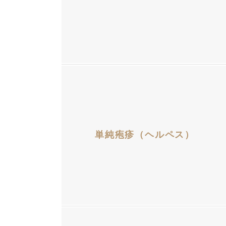
単純疱疹（ヘルペス）